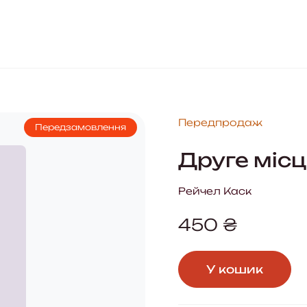
Передпродаж
Передзамовлення
Друге міс
Рейчел Каск
450
₴
У кошик