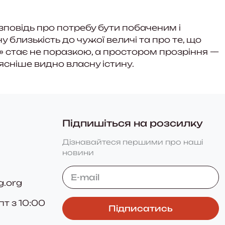
зповідь про потребу бути побаченим і
у близькість до чужої величі та про те, що
е» стає не поразкою, а простором прозріння —
йясніше видно власну істину.
Підпишіться на розсилку
Дізнавайтеся першими про наші
новини
g.org
пт з 10:00
Підписатись