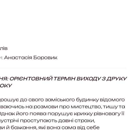
лів
:
Анастасія Боровик
: ОРІЄНТОВНИЙ ТЕРМІН ВИХОДУ З ДРУКУ
РОКУ
прошує до свого заміського будинку відомого
іваючись на розмови про мистецтво, тишу та
днак його поява порушує крихку рівновагу її
ї зустрічі проступають давні страхи,
и й бажання, які вона сама від себе