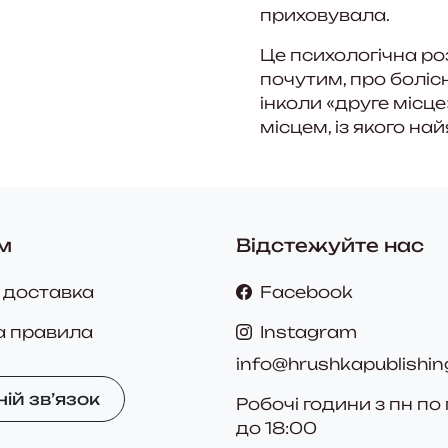
приховувала.
Це психологічна ро
почутим, про болісн
інколи «друге місц
місцем, із якого на
м
Відстежуйте нас
 доставка
Facebook
а правила
Instagram
info@hrushkapublishin
ій зв’язок
Робочі години з пн по 
до 18:00