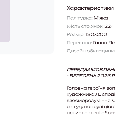
Характеристики
Палітурка:
М’яка
К-ість сторінок:
224
Розмір:
130x200
Переклад:
Ганна Ле
Дизайн обкладинки
ПЕРЕДЗАМОВЛЕННЯ
- ВЕРЕСЕНЬ 2026 
Головна героїня за
художника Л., спод
взаєморозуміння. О
світу: у напрузі ціє
невисловлені образ